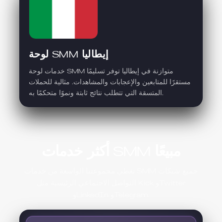
لوحة SMM إيطاليا
خدمات لوحة SMM متوازنة في إيطاليا توفر تسليمًا
مستقرًا للمتابعين والإعجابات والمشاهدات. مثالية للحملات
المتسقة التي تتطلب نتائج ثابتة ونموًا متحكمًا به.
أكثر خدمات SMM مبيعًا
تغطي مجموعتنا الواسعة من خدمات SMM جميع شبكات
التواصل الاجتماعي الرئيسية مثل Kick وTwitter
وLinkedIn وTelegram.