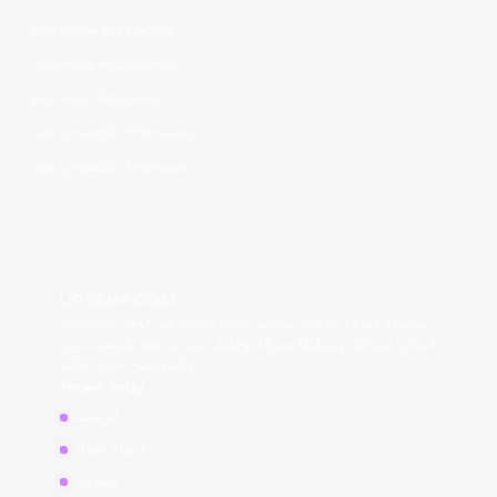
Get Pinterest Repins
Increase Kick Views
Buy Kick Followers
Get LinkedIn Followers
Get LinkedIn Followers
UPSMM.COM
Upsmm هي لوحة SMM موثوقة ومزوّد خدمات مباشر. نقدم
أسعارًا شفافة، وتسليمًا سريعًا، وحلول نمو موثوقة للمستخدمين
والموزعين حول العالم.
روابط سريعة
الرئيسية
إنشاء حساب
الخدمات