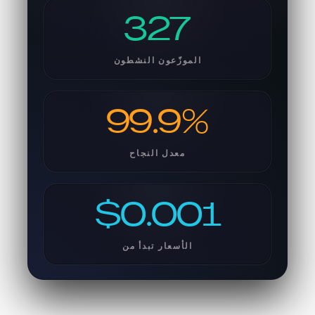
327
الموزّعون النشطون
99.9%
معدل النجاح
$0.001
الأسعار تبدأ من