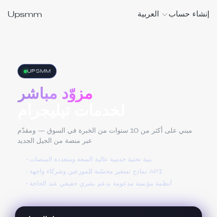
Upsmm
إنشاء حساب
العربية
UPSMM
مزوّد مباشر
لخدمات تيليجرام
مبني على أكثر من 10 سنوات من الخبرة في السوق — ومقدّم
عبر منصة من الجيل الجديد
• بنية تحتية خدمية عالية السعة ومتعددة المنصات
• نماذج تسعير محسّنة للموزعين وشركاء واجهة API
• أنظمة مؤتمتة مدعومة بدعم بشري حقيقي عند الحاجة