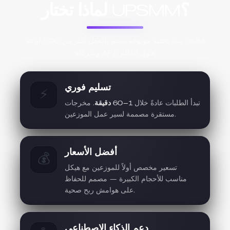
لماذا تختار UPSMM؟
بنية تحتية موثوقة تدعم بالفعل أكثر من 500 لوحة SMM
وشركاء API حول العالم
تسليم فوري
⚡
تبدأ الطلبات عادةً خلال
1–60 دقيقة
. مخرجات
مستقرة مصممة لسير عمل الموزعين.
أفضل الأسعار
💰
تسعير مخصص أولاً للموزعين مع هيكل
مناسب للأحجام الكبيرة — مصمم للحفاظ
على هوامش ربح صحية.
دعم الذكاء الاصطناعي