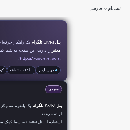
ثبت‌نام
فارسی
پنل SMM تلگرام
یک راهکار حرفه‌ای
معتبر
را دارید، این صفحه به شما کم
https://upsmm.com/
تحویل پایدار
اطلاعات شفاف
کیف
معرفی
پنل SMM تلگرام
یک پلتفرم متمرکز 
ارائه می‌دهد.
استفاده از پنل SMM به شما کمک می‌کند تا هزینه‌ها، کیفیت و پایداری نتایج را در بلندمدت کنترل کنید، بدون اینکه به منابع نامطمئن وابسته باشید.